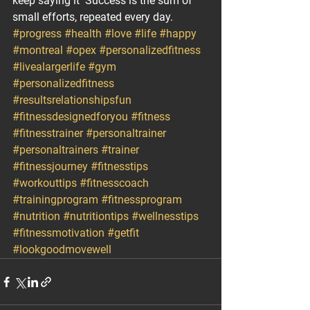
keep saying it  Success is the sum of 
small efforts, repeated every day.
#progress
#health
#love
#life
#happy
#montreal
#opex
#personalizedfitness
#livealargerlife
#gym
#personalizedfitness
⁣ 
#resultsrelationshipsfun
⁣ 
#fitnessdesignedforyou
⁣ 
#fitness
#fitnesstrainer
#personaltrainer
#personaltrainers
#trainer
#fitnessjourney
#fitnesstips
#workouttips
#fitnesscoach
#trainingprogram
#fitnessprogram
#nutrition
#nutritiontips
#wellnesstips
#fitnessmotivation
#getfit
#lookgoodmovewell