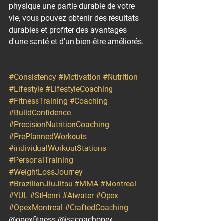
physique une partie durable de votre 
vie, vous pouvez obtenir des résultats 
durables et profiter des avantages 
d'une santé et d'un bien-être améliorés.
#Consistency
#Motivation
#Nutrition
#Lifestyle
#LifestyleCoaching
#FitnessTraining
#Coaching
#BuildConfidence
#PrecisionNutritionCoaching
#PrePlannedWorkouts
#individualWorkoutStations
#PersonalTraining
#WeightLossJourney
#BrazilianJiuJitsu
#MMA
#Montreal
#YUL
#StHenri
#Atwater
#Opex
#OpexMontreal
#CraftedCoaching
@opexfitness @isacoachopex 