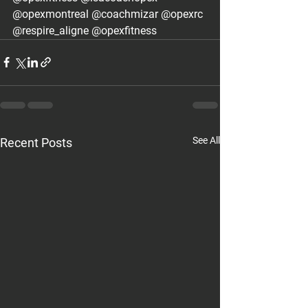
@opexmontreal @coachmizar @opexrc 
@respire_aligne @opexfitness
See All
Recent Posts